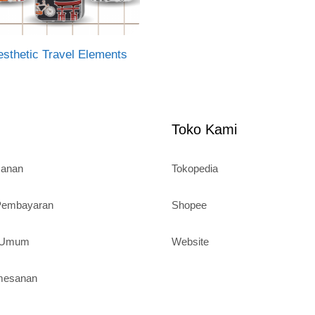
esthetic Travel Elements
Toko Kami
sanan
Tokopedia
 Pembayaran
Shopee
n Umum
Website
mesanan