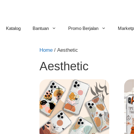
Skip
to
content
Katalog
Bantuan
Promo Berjalan
Marketp
Home
/ Aesthetic
Aesthetic