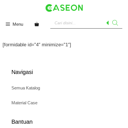
Skip
to
content
Products
search
Menu
[formidable id=”4″ minimize=”1″]
Navigasi
Semua Katalog
Material Case
Bantuan