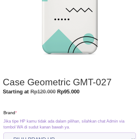
Case Geometric GMT-027
Original
Current
Starting at
Rp
120.000
Rp
95.000
price
price
was:
is:
(required)
Brand
*
Rp120.000.
Rp95.000.
Jika tipe HP kamu tidak ada dalam pilihan, silahkan chat Admin via
tombol WA di sudut kanan bawah ya.